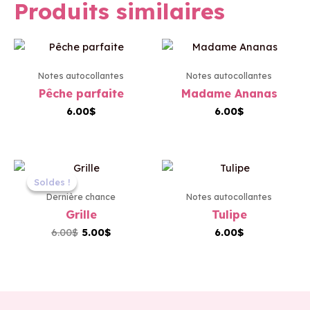
Produits similaires
Notes autocollantes
Notes autocollantes
Pêche parfaite
Madame Ananas
6.00
$
6.00
$
Le
Le
prix
prix
Soldes !
Soldes !
initial
actuel
Dernière chance
Notes autocollantes
était :
est :
Grille
Tulipe
6.00$.
5.00$.
6.00
$
5.00
$
6.00
$