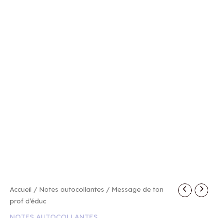
quantité
Accueil
/
Notes autocollantes
/ Message de ton
de
prof d’éduc
Message
NOTES AUTOCOLLANTES
de