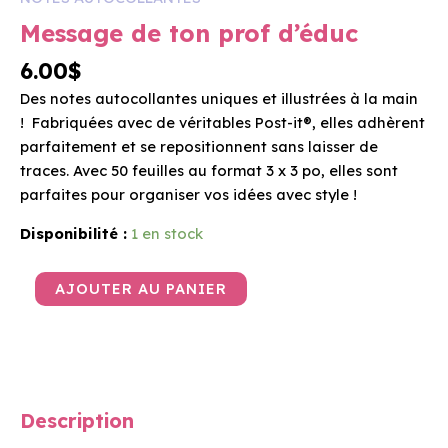
ton
Message de ton prof d’éduc
prof
d'éduc
6.00
$
Des notes autocollantes uniques et illustrées à la main
! Fabriquées avec de véritables Post-it®, elles adhèrent
parfaitement et se repositionnent sans laisser de
traces. Avec 50 feuilles au format 3 x 3 po, elles sont
parfaites pour organiser vos idées avec style !
Disponibilité :
1 en stock
AJOUTER AU PANIER
Description