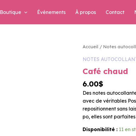
Boutique
Événements
À propos
Contact
quantité
Accueil
/
Notes autocol
de
Café
NOTES AUTOCOLLAN
chaud
Café chaud
6.00
$
Des notes autocollante
avec de véritables Pos
repositionnent sans lai
po, elles sont parfaite
Disponibilité :
11 en s