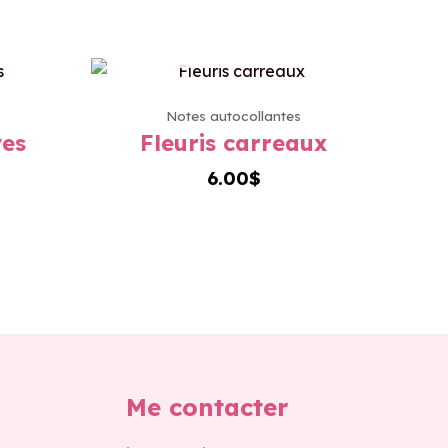
OCK
EN RUPTURE DE STOCK
Notes autocollantes
ves
Fleuris carreaux
6.00
$
Me contacter