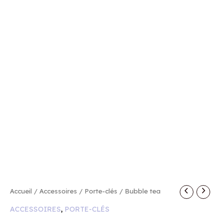
quantité
Accueil
/
Accessoires
/
Porte-clés
/ Bubble tea
de
ACCESSOIRES
,
PORTE-CLÉS
Bubble
tea