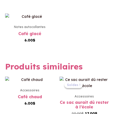
Notes autocollantes
Café glacé
6.00
$
Produits similaires
Le
Le
prix
prix
Soldes !
Soldes !
initial
actuel
Accessoires
était :
est :
Café chaud
Accessoires
20.00$.
17.00$.
Ce sac aurait dû rester
6.00
$
à l’école
20.00
$
17.00
$