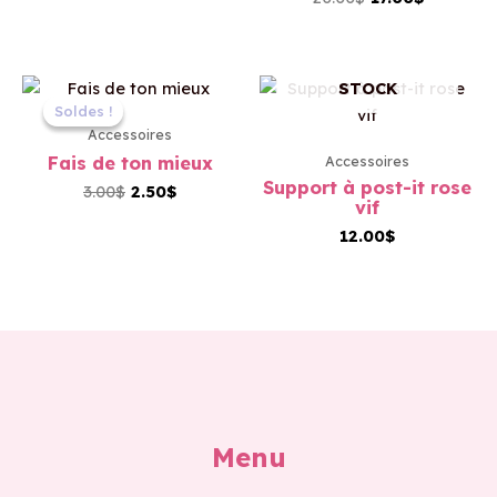
EN RUPTURE DE
Le
Le
STOCK
prix
prix
Soldes !
Soldes !
initial
actuel
Accessoires
était :
est :
Fais de ton mieux
Accessoires
3.00$.
2.50$.
Support à post-it rose
3.00
$
2.50
$
vif
12.00
$
Menu