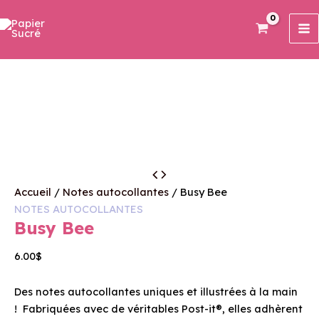
Aller
M
au
M
contenu
quantité
de
Accueil
/
Notes autocollantes
/ Busy Bee
Busy
NOTES AUTOCOLLANTES
Bee
Busy Bee
6.00
$
Des notes autocollantes uniques et illustrées à la main
! Fabriquées avec de véritables Post-it®, elles adhèrent