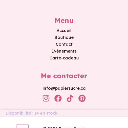
Menu
Accueil
Boutique
Contact
Événements
Carte-cadeau
Me contacter
info@papiersucre.ca
quantité
Disponibilité :
14 en stock
de
Busy