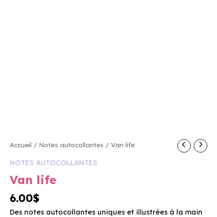
quantité
Accueil
/
Notes autocollantes
/ Van life
de
NOTES AUTOCOLLANTES
Van
life
Van life
6.00
$
Des notes autocollantes uniques et illustrées à la main