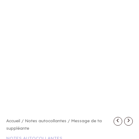
quantité
Accueil
/
Notes autocollantes
/ Message de ta
de
suppléante
Message
NOTES AUTOCOLLANTES
de