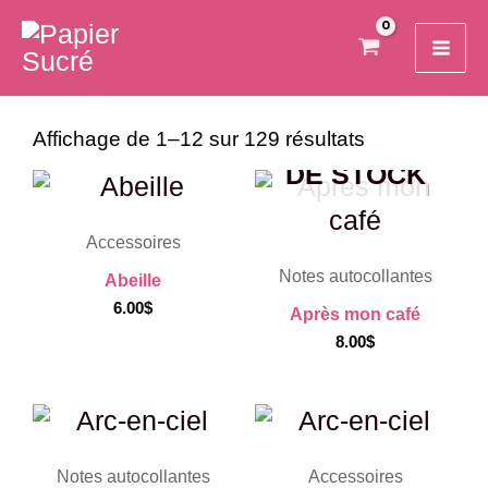
Aller
MA
au
ME
contenu
EN
RUPTURE
Affichage de 1–12 sur 129 résultats
DE STOCK
Accessoires
Notes autocollantes
Abeille
6.00
$
Après mon café
8.00
$
Notes autocollantes
Accessoires