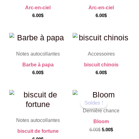
Arc-en-ciel
Arc-en-ciel
6.00
$
6.00
$
Notes autocollantes
Accessoires
Barbe à papa
biscuit chinois
6.00
$
6.00
$
Le
Le
prix
prix
Soldes !
initial
actuel
était :
est :
Dernière chance
6.00$.
5.00$.
Notes autocollantes
Bloom
6.00
$
5.00
$
biscuit de fortune