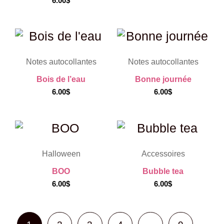
6.00
$
Notes autocollantes
Notes autocollantes
EN
Bois de l’eau
Bonne journée
RUPTURE
6.00
$
6.00
$
DE STOCK
Halloween
Accessoires
BOO
Bubble tea
6.00
$
6.00
$